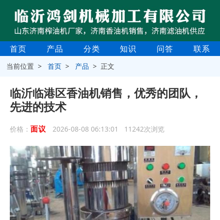
首页
产品
分类
知识
问答
联系
当前位置 >
首页
>
产品
> 正文
临沂临港区香油机销售，优秀的团队，
先进的技术
面议
价格：
2026-08-08 06:13:01 11242次浏览