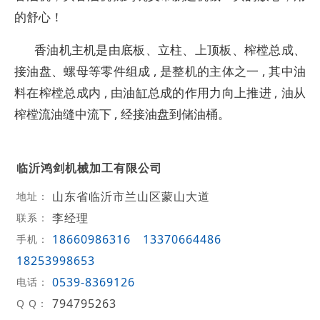
的舒心！
香油机主机是由底板、立柱、上顶板、榨樘总成、
接油盘、螺母等零件组成 , 是整机的主体之一 , 其中油
料在榨樘总成内 , 由油缸总成的作用力向上推进 , 油从
榨樘流油缝中流下 , 经接油盘到储油桶。
临沂鸿剑机械加工有限公司
山东省临沂市兰山区蒙山大道
地址：
李经理
联系：
18660986316
13370664486
手机：
18253998653
0539-8369126
电话：
794795263
Q Q：