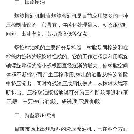
二、螺旋制油
螺旋榨油机制油 螺旋榨油机是目前应用较多的一种
压榨制油设备。它具有，连续化处理量大、动态压榨时
间短、出油率高、劳动强度低等优点。
螺旋榨油机的主要部分是榨膛，榨膛是同榨笼和在
榨笼内旋转的螺旋轴组成的。它的工作过程是利用螺旋
轴螺旋导程的缩小或根圆直径逐渐的增大，使榨膛空间
体积不断缩小而产生压榨作用;榨出的油脂从榨笼缝隙
中挤压流出，同时将残渣压成屑状饼片，从榨轴末端不
断排出。压榨取油概括地说可分为三个阶段即进料(预
压)段、主要榨(出油)段、成饼(重压沥油)段。
三、新型液压榨油
目前市场上出现新型的液压榨油机，已在各个方面